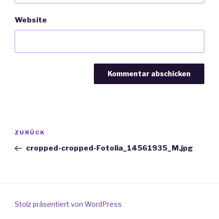
Website
Beitragsnavigation
ZURÜCK
Vorheriger
Beitrag
cropped-cropped-Fotolia_14561935_M.jpg
Stolz präsentiert von WordPress